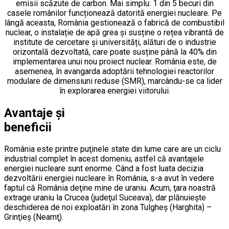
emisii scăzute de carbon. Mai simplu: 1 din 5 becuri din
casele românilor funcționează datorită energiei nucleare. Pe
lângă aceasta, România gestionează o fabrică de combustibil
nuclear, o instalație de apă grea și susține o rețea vibrantă de
institute de cercetare și universități, alături de o industrie
orizontală dezvoltată, care poate susține până la 40% din
implementarea unui nou proiect nuclear. România este, de
asemenea, în avangarda adoptării tehnologiei reactorilor
modulare de dimensiuni reduse (SMR), marcându-se ca lider
în explorarea energiei viitorului.
Avantaje și
beneficii
România este printre puţinele state din lume care are un ciclu
industrial complet în acest domeniu, astfel că avantajele
energiei nucleare sunt enorme. Când a fost luata decizia
dezvoltării energiei nucleare în România, s-a avut în vedere
faptul că România deţine mine de uraniu. Acum, ţara noastră
extrage uraniu la Crucea (judeţul Suceava), dar plănuieşte
deschiderea de noi exploatări în zona Tulgheş (Harghita) –
Grinţieş (Neamţ).