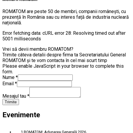
ROMATOM are peste 50 de membri, companii românești, cu
prezență în România sau cu interes față de industria nucleară
națională.
Error fetching data: cURL error 28: Resolving timed out after
5001 milliseconds
Vrei să devii membru ROMATOM?
Trimite câteva detalii despre firma ta Secretariatului General
ROMATOM și te vom contacta în cel mai scurt timp
Please enable JavaScript in your browser to complete this
form.
Nume
*
Email
*
Mesajul tau
*
Trimite
Evenimente
1
ROMATOM: Adunarea Generală 2026