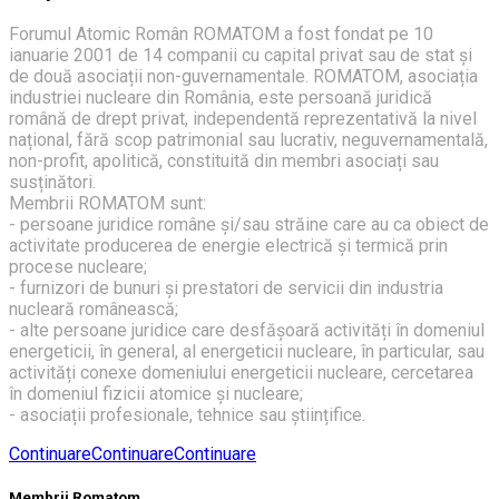
Forumul Atomic Român ROMATOM a fost fondat pe 10
ianuarie 2001 de 14 companii cu capital privat sau de stat și
de două asociații non-guvernamentale. ROMATOM, asociația
industriei nucleare din România, este persoană juridică
română de drept privat, independentă reprezentativă la nivel
național, fără scop patrimonial sau lucrativ, neguvernamentală,
non-profit, apolitică, constituită din membri asociați sau
susținători.
Membrii ROMATOM sunt:
- persoane juridice române și/sau străine care au ca obiect de
activitate producerea de energie electrică și termică prin
procese nucleare;
- furnizori de bunuri și prestatori de servicii din industria
nucleară românească;
- alte persoane juridice care desfășoară activități în domeniul
energeticii, în general, al energeticii nucleare, în particular, sau
activități conexe domeniului energeticii nucleare, cercetarea
în domeniul fizicii atomice și nucleare;
- asociații profesionale, tehnice sau științifice.
Continuare
Continuare
Continuare
Membrii Romatom