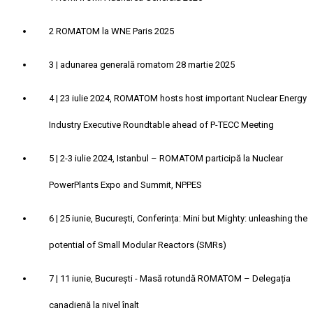
2
ROMATOM la WNE Paris 2025
3
| adunarea generală romatom 28 martie 2025
4
| 23 iulie 2024, ROMATOM hosts host important Nuclear Energy
Industry Executive Roundtable ahead of P-TECC Meeting
5
| 2-3 iulie 2024, Istanbul – ROMATOM participă la Nuclear
PowerPlants Expo and Summit, NPPES
6
| 25 iunie, București, Conferința: Mini but Mighty: unleashing the
potential of Small Modular Reactors (SMRs)
7
| 11 iunie, București - Masă rotundă ROMATOM – Delegația
canadienă la nivel înalt