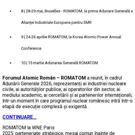
8
| 28-29 mai, Bruxelles - ROMATOM, la prima Adunare Generală a
Alianței Industriale Europene pentru SMR
9
| 24-26 aprilie ROMATOM, la Korea Atomic Power Annual
Conference
10
| 15 martie Adunarea Generală ROMATOM
Forumul Atomic Român – ROMATOM
a reunit, în cadrul
Adunării Generale 2026, reprezentanți ai industriei nucleare
civile, ai autorităților publice, ai operatorilor din sector, ai
mediului academic, ai cercetării și ai partenerilor internaționali,
într-un moment în care programul nuclear românesc intră într-o
etapă de execuție complexă și exigentă.
CONTINUARE…
ROMATOM la WNE Paris
2025: parteneriate strategice, mesaj comun înainte de