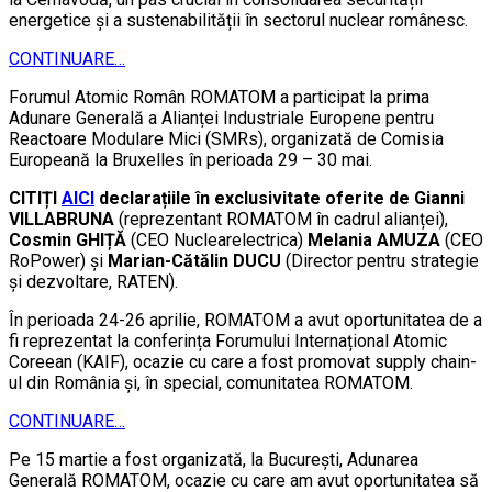
energetice și a sustenabilității în sectorul nuclear românesc.
CONTINUARE…
Forumul Atomic Român ROMATOM a participat la prima
Adunare Generală a Alianței Industriale Europene pentru
Reactoare Modulare Mici (SMRs), organizată de Comisia
Europeană la Bruxelles în perioada 29 – 30 mai.
CITIȚI
AICI
declarațiile în exclusivitate oferite de Gianni
VILLABRUNA
(reprezentant ROMATOM în cadrul alianței),
Cosmin GHIȚĂ
(CEO Nuclearelectrica)
Melania AMUZA
(CEO
RoPower) și
Marian-Cătălin DUCU
(Director pentru strategie
și dezvoltare, RATEN).
În perioada 24-26 aprilie, ROMATOM a avut oportunitatea de a
fi reprezentat la conferința Forumului Internațional Atomic
Coreean (KAIF), ocazie cu care a fost promovat supply chain-
ul din România și, în special, comunitatea ROMATOM.
CONTINUARE…
Pe 15 martie a fost organizată, la București, Adunarea
Generală ROMATOM, ocazie cu care am avut oportunitatea să