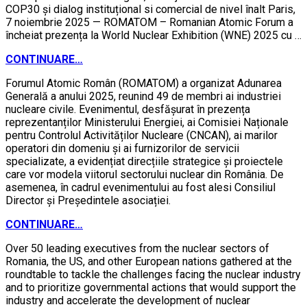
COP30 și dialog instituțional si comercial de nivel înalt Paris,
7 noiembrie 2025 — ROMATOM – Romanian Atomic Forum a
încheiat prezența la World Nuclear Exhibition (WNE) 2025 cu …
CONTINUARE…
Forumul Atomic Român (ROMATOM) a organizat Adunarea
Generală a anului 2025, reunind 49 de membri ai industriei
nucleare civile. Evenimentul, desfășurat în prezența
reprezentanților Ministerului Energiei, ai Comisiei Naționale
pentru Controlul Activităților Nucleare (CNCAN), ai marilor
operatori din domeniu și ai furnizorilor de servicii
specializate, a evidențiat direcțiile strategice și proiectele
care vor modela viitorul sectorului nuclear din România. De
asemenea, în cadrul evenimentului au fost alesi Consiliul
Director și Președintele asociației.
CONTINUARE…
Over 50 leading executives from the nuclear sectors of
Romania, the US, and other European nations gathered at the
roundtable to tackle the challenges facing the nuclear industry
and to prioritize governmental actions that would support the
industry and accelerate the development of nuclear