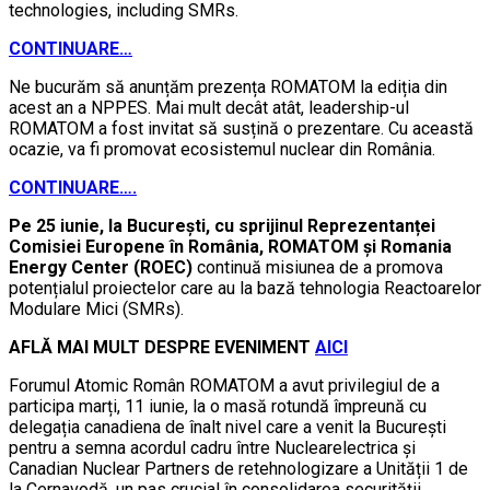
technologies, including SMRs.
CONTINUARE…
Ne bucurăm să anunțăm prezența ROMATOM la ediția din
acest an a NPPES. Mai mult decât atât, leadership-ul
ROMATOM a fost invitat să susțină o prezentare. Cu această
ocazie, va fi promovat ecosistemul nuclear din România.
CONTINUARE….
Pe 25 iunie, la București, cu sprijinul Reprezentanței
Comisiei Europene în România, ROMATOM și Romania
Energy Center (ROEC)
continuă misiunea de a promova
potențialul proiectelor care au la bază tehnologia Reactoarelor
Modulare Mici (SMRs).
AFLĂ MAI MULT DESPRE EVENIMENT
AICI
Forumul Atomic Român ROMATOM a avut privilegiul de a
participa marți, 11 iunie, la o masă rotundă împreună cu
delegația canadiena de înalt nivel care a venit la București
pentru a semna acordul cadru între Nuclearelectrica și
Canadian Nuclear Partners de retehnologizare a Unității 1 de
la Cernavodă, un pas crucial în consolidarea securității