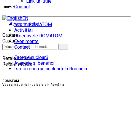
Link-uri utile
Contact
Link-uri
EN
Acces membri
Istoric ROMATOM
Activități
Cautare
Obiectivele ROMATOM
Cautare
Evenimente
Contact
Energia nucleară
Retele sociale
Avantaje și beneficii
Retele sociale
Istoric energie nucleară în România
ROMATOM
Vocea industriei nucleare din România