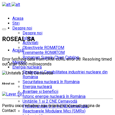
Acasa
Stiri
Despre noi
Despre noi
ROSEAL SA
Istoric
Activitati
Obiectivele ROMATOM
Acasă
Evenimente ROMATOM
Romanian Supply Chain Catalog
Error fetching data from CRM: cURL error 28: Resolving timed
Membri
out after 5000 milliseconds
Energia nucleară
Strategia și Capabilitatea industriei nucleare din
România
Securitatea nucleară în România
About us
Energia nucleară
Avantaje și beneficii
Istoric energie nucleară în România
Unitățile 1 și 2 CNE Cernavodă
Pentru orice intrebari sau nelamuriri accesati pagina de
Proiect unități 3 și 4 CNE Cernavodă
Contact
Reactoarele Modulare Mici (SMRs)