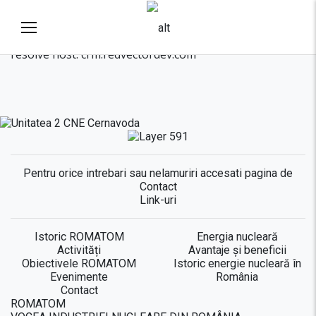
Acasă
ENERGOTECH SA
Error fetching data from CRM: cURL error 6: Could not
resolve host: crm.redvectordev.com
About us
Pentru orice intrebari sau nelamuriri accesati pagina de
Contact
Link-uri
Istoric ROMATOM
Energia nucleară
Activități
Avantaje și beneficii
Obiectivele ROMATOM
Istoric energie nucleară în
Evenimente
România
Contact
ROMATOM