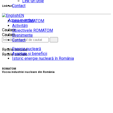
Link-uri utile
Contact
Link-uri
EN
Acces membri
Istoric ROMATOM
Activități
Cautare
Obiectivele ROMATOM
Cautare
Evenimente
Contact
Energia nucleară
Retele sociale
Avantaje și beneficii
Retele sociale
Istoric energie nucleară în România
ROMATOM
Vocea industriei nucleare din România