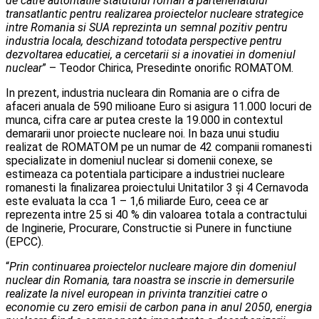
de catre autoritatile statutului roman a parteneriatului
transatlantic pentru realizarea proiectelor nucleare strategice
intre Romania si SUA reprezinta un semnal pozitiv pentru
industria locala, deschizand totodata perspective pentru
dezvoltarea educatiei, a cercetarii si a inovatiei in domeniul
nuclear
” – Teodor Chirica, Presedinte onorific ROMATOM.
In prezent, industria nucleara din Romania are o cifra de
afaceri anuala de 590 milioane Euro si asigura 11.000 locuri de
munca, cifra care ar putea creste la 19.000 in contextul
demararii unor proiecte nucleare noi. In baza unui studiu
realizat de ROMATOM pe un numar de 42 companii romanesti
specializate in domeniul nuclear si domenii conexe, se
estimeaza ca potentiala participare a industriei nucleare
romanesti la finalizarea proiectului Unitatilor 3 şi 4 Cernavoda
este evaluata la cca 1 – 1,6 miliarde Euro, ceea ce ar
reprezenta intre 25 si 40 % din valoarea totala a contractului
de Inginerie, Procurare, Constructie si Punere in functiune
(EPCC).
“
Prin continuarea proiectelor nucleare majore din domeniul
nuclear din Romania, tara noastra se inscrie in demersurile
realizate la nivel european in privinta tranzitiei catre o
economie cu zero emisii de carbon pana in anul 2050, energia