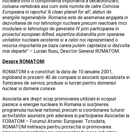
nucleara fiind o componenta importanta a decarbonizarii,
coloana vertebrala asa cum este numita de catre Comisia
Europeana in raportul ‘A clean planet for all’, alaturi de
energiile regenerabile. Romania este de asemenea angajata in
dezvoltarea de noi tehnologii nucleare precum reactoare mici
modulare si tehnologii de generatie IV prin participarea in
proiectul european Alfred, expertiza dobandita prin operarea
unitatilor nucleare existente si a celor noi reprezentand o
resursa importanta pe baza careia putem capitaliza si dezvolta
mai departe
” – Lucian Rusu, Director General ROMATOM.
Despre ROMATOM
:
ROMATOM s-a constituit la data de 10 ianuarie 2001,
ingloband in prezent 40 de companii si asociatii specializate in
furnizarea de servicii, produse si lucrari pentru domeniul
nuclear si domenii conexe.
Asociatia are drept scop promovarea utilizarii in scopuri
pasnice a energiei nucleare în Romania si susținerea
programului nuclear national, precum si coordonarea tuturor
activitatilor asumate prin aderarea si participarea Asociatiei la
FORATOM – Forumul Atomic European. Totodata,
ROMATOM militeaza pentru protectia si promovarea