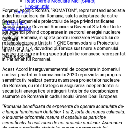
Reactoarele Modulare Mici (SMRs)
Link-uri utile
Forumul Atomic Roman, “ROMATOM”, reprezentand asociatia
Contact
industriei nucleare din Romania, saluta adoptarea de catre
Senatul Romaniei a proiectului de lege privind ratificarea
EN
Acordului intre Guvernul Romaniei si Guvernul Statelor Unite
Acces membri
ale Americii privind cooperarea in sectorul energiei nucleare
Cautare
civile din Romania, in speta pentru realizarea Proiectului de
Cautare
retehnologizare a Unitatii 1 CNE Cernavoda si a Proiectului
Unitatilor 3 si 4, dovedind puternica sustinere a domeniului
Retele sociale
nuclear de catre intreg spectrul politic romanesc reprezentat
Retele sociale
in Parlamentul Romaniei.
Acest Acord Interguvernamental de cooperare in domeniul
nuclear parafat in toamna anului 2020 reprezinta un progres
semnificativ realizat pentru avansarea proiectelor nucleare
din Romania, cu rol strategic in asigurarea independentei si
securitatii energetice si atingerii tintelor de decarbonizare
asumate de Romania in cadrul noului Green Deal European.
“
Romania beneficiaza de experienta de operare acumulata de-
a lungul functionarii Unitatilor 1 si 2, forta de munca calificata,
o industrie orizontala matura si capabila sa participe
semnificativ la realizarea de noi proiecte nucleare. Asumarea