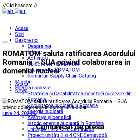
//Old headers //
Acasa
Stiri
Despre noi
Despre noi
ROMATOM saluta ratificarea Acordului
Istoric
Activitati
Romania – SUA privind colaborarea in
Obiectivele ROMATOM
domeniul nuclear
Evenimente ROMATOM
Romanian Supply Chain Catalog
Membri
Acasa
Energia nucleară
News
Strategia și Capabilitatea industriei nucleare din
România
Securitatea nucleară în România
Energia nucleară
iunie 24, 2021
0
Avantaje și beneficii
Istoric energie nucleară în România
Comunicat de presa
Unitățile 1 și 2 CNE Cernavodă
Proiect unități 3 și 4 CNE Cernavodă