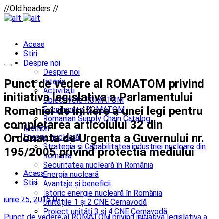
//Old headers //
Acasa
Stiri
Despre noi
Despre noi
Punct de vedere al ROMATOM privind
Istoric
Activitati
initiativa legislativa a Parlamentului
Obiectivele ROMATOM
Romaniei de initiere a unei legi pentru
Evenimente ROMATOM
Romanian Supply Chain Catalog
completarea articolului 32 din
Membri
Ordonanta de Urgenta a Guvernului nr.
Energia nucleară
Strategia și Capabilitatea industriei nucleare din
195/2005 privind protectia mediului
România
Securitatea nucleară în România
Acasa
Energia nucleară
Stiri
Avantaje și beneficii
Istoric energie nucleară în România
iunie 25, 2015
0
Unitățile 1 și 2 CNE Cernavodă
Proiect unități 3 și 4 CNE Cernavodă
Punct de vedere al ROMATOM privind initiativa legislativa a