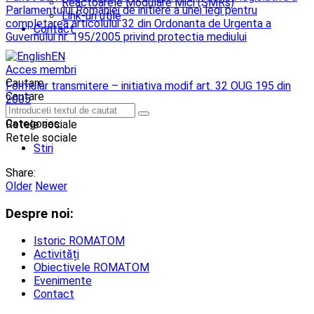
Reactoarele Modulare Mici (SMRs)
Parlamentului Romaniei de initiere a unei legi pentru
Link-uri utile
completarea articolului 32 din Ordonanta de Urgenta a
Contact
Guvernului nr. 195/2005 privind protectia mediului
EN
Acces membri
Cautare
Formular transmitere – initiativa modif art. 32 OUG 195 din
Cautare
2005
Categories:
Retele sociale
Retele sociale
Stiri
Share:
Older
Newer
Despre noi:
Istoric ROMATOM
Activități
Obiectivele ROMATOM
Evenimente
Contact