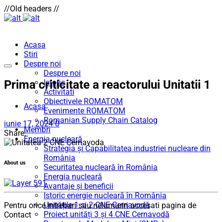
//Old headers //
Acasa
Stiri
Despre noi
Despre noi
Prima criticitate a reactorului Unitatii 1
Istoric
Activitati
Obiectivele ROMATOM
Acasa
Evenimente ROMATOM
Romanian Supply Chain Catalog
iunie 17, 2024
0
Membri
Share:
Energia nucleară
Strategia și Capabilitatea industriei nucleare din
România
About us
Securitatea nucleară în România
Energia nucleară
Avantaje și beneficii
Istoric energie nucleară în România
Unitățile 1 și 2 CNE Cernavodă
Pentru orice intrebari sau nelamuriri accesati pagina de
Proiect unități 3 și 4 CNE Cernavodă
Contact