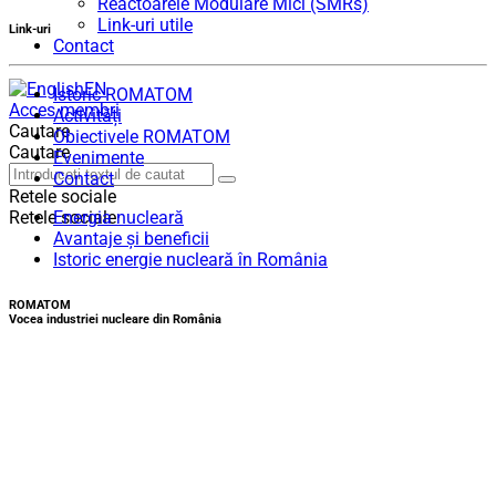
Reactoarele Modulare Mici (SMRs)
Link-uri utile
Link-uri
Contact
EN
Istoric ROMATOM
Acces membri
Activități
Cautare
Obiectivele ROMATOM
Cautare
Evenimente
Contact
Retele sociale
Energia nucleară
Retele sociale
Avantaje și beneficii
Istoric energie nucleară în România
ROMATOM
Vocea industriei nucleare din România