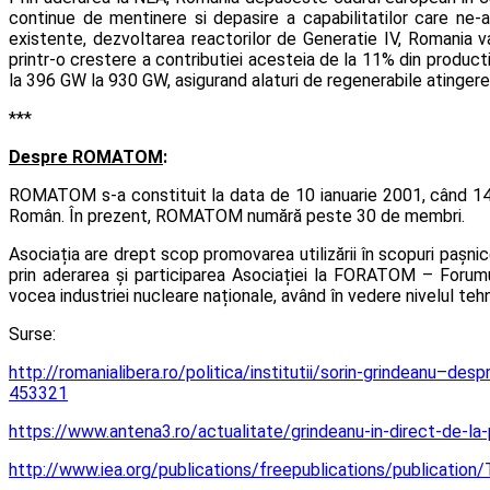
continue de mentinere si depasire a capabilitatilor care ne-
existente, dezvoltarea reactorilor de Generatie IV, Romania va
printr-o crestere a contributiei acesteia de la 11% din producti
la 396 GW la 930 GW, asigurand alaturi de regenerabile atingere
***
Despre ROMATOM
:
ROMATOM s-a constituit la data de 10 ianuarie 2001, când 14 
Român. În prezent, ROMATOM numără peste 30 de membri.
Asociația are drept scop promovarea utilizării în scopuri pașni
prin aderarea și participarea Asociației la FORATOM – Foru
vocea industriei nucleare naționale, având în vedere nivelul teh
Surse:
http://romanialibera.ro/politica/institutii/sorin-grindeanu–de
453321
https://www.antena3.ro/actualitate/grindeanu-in-direct-de-la
http://www.iea.org/publications/freepublications/publicatio