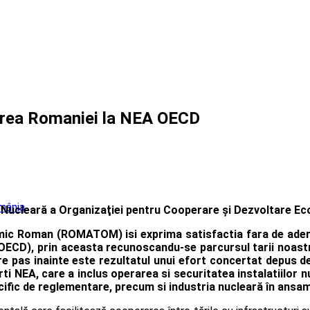
ea Romaniei la NEA OECD
omânia
Nucleară a Organizaţiei pentru Cooperare şi Dezvoltare E
omic Roman (ROMATOM) isi exprima satisfactia fara de ader
CD), prin aceasta recunoscandu-se parcursul tarii noastre 
are pas inainte este rezultatul unui efort concertat depus 
ti NEA, care a inclus operarea si securitatea instalatiilor
ecific de reglementare, precum si industria nucleară în ansam