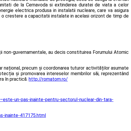
nitati de la Cernavoda si extinderea duratei de viata a celor
ergie electrica produsa in instalatii nucleare, care va asigura
 o crestere a capacitatii instalate in acelasi orizont de timp de
ii non-guvernamentale, au decis constituirea Forumului Atomic
ar național, precum și coordonarea tuturor activităților asumate
ecția și promovarea intereselor membrilor săi, reprezentând
ra în practică.
http://romatom.ro/
e–este-un-pas-inainte-pentru-sectorul-nuclear-din-tara-
as-inainte-417175.html