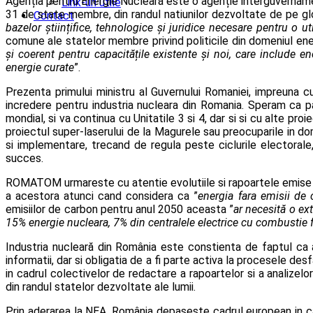
Agenția pentru Energie Nucleară este o agenție interguvernament
Link-uri utile
31 de state membre, din randul natiunilor dezvoltate de pe g
Contact
bazelor științifice, tehnologice și juridice necesare pentru o 
comune ale statelor membre privind politicile din domeniul ene
și coerent pentru capacitățile existente și noi, care include e
energie curate
”.
Prezenta primului ministru al Guvernului Romaniei, impreuna 
incredere pentru industria nucleara din Romania. Speram ca par
mondial, si va continua cu Unitatile 3 si 4, dar si si cu alte p
proiectul super-laserului de la Magurele sau preocuparile in do
si implementare, trecand de regula peste ciclurile electorale
succes.
ROMATOM urmareste cu atentie evolutiile si rapoartele emise de
a acestora atunci cand considera ca ”
energia fara emisii de 
emisiilor de carbon pentru anul 2050 aceasta ”
ar necesită o ex
15% energie nucleara, 7% din centralele electrice cu combustie fo
Industria nucleară din România este constienta de faptul ca
informatii, dar si obligatia de a fi parte activa la procesele d
in cadrul colectivelor de redactare a rapoartelor si a analizelor
din randul statelor dezvoltate ale lumii.
Prin aderarea la NEA, România depaseste cadrul european in ca