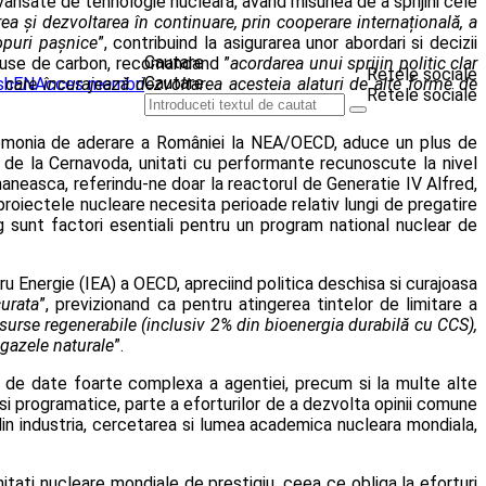
vansate de tehnologie nucleară, avand misunea de a sprijini cele
ea și dezvoltarea în continuare, prin cooperare internațională, a
copuri pașnice
”, contribuind la asigurarea unor abordari si decizii
Cautare
reduse de carbon, recomandand ”
a
cordarea unui sprijin politic clar
Retele sociale
Cautare
i care încurajează dezvoltarea acesteia alaturi de alte forme de
EN
Acces membri
Retele sociale
ceremonia de aderare a României la NEA/OECD, aduce un plus de
 2 de la Cernavoda, unitati cu performante recunoscute la nivel
omaneasca, referindu-ne doar la reactorul de Generatie IV Alfred,
proiectele nucleare necesita perioade relativ lungi de pregatire
g sunt factori esentiali pentru un program national nuclear de
 Energie (IEA) a OECD, apreciind politica deschisa si curajoasa
curata
”, previzionand ca pentru atingerea tintelor de limitare a
 surse regenerabile (inclusiv 2% din bioenergia durabilă cu CCS),
 gazele naturale
”.
 de date foarte complexa a agentiei, precum si la multe alte
 si programatice, parte a eforturilor de a dezvolta opinii comune
iu din industria, cercetarea si lumea academica nucleara mondiala,
ati nucleare mondiale de prestigiu, ceea ce obliga la eforturi