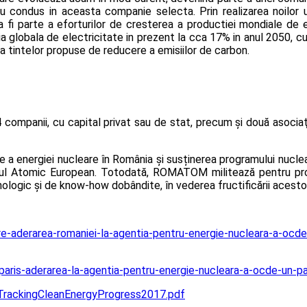
au condus in aceasta companie selecta. Prin realizarea noilor u
 fi parte a eforturilor de cresterea a productiei mondiale de en
a globala de electricitate in prezent la cca 17% in anul 2050, cu
a tintelor propuse de reducere a emisiilor de carbon.
companii, cu capital privat sau de stat, precum și două asociaţ
ce a energiei nucleare în România și susținerea programului nucle
mul Atomic European. Totodată, ROMATOM militează pentru prot
nologic și de know-how dobândite, în vederea fructificării acesto
spre-aderarea-romaniei-la-agentia-pentru-energie-nucleara-a-ocd
-paris-aderarea-la-agentia-pentru-energie-nucleara-a-ocde-un-p
n/TrackingCleanEnergyProgress2017.pdf