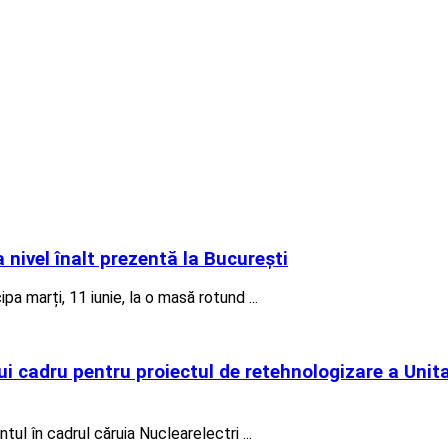
ivel înalt prezentă la București
marți, 11 iunie, la o masă rotund ...
adru pentru proiectul de retehnologizare a Unitati
l în cadrul căruia Nuclearelectri ...