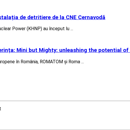
nstalația de detritiere de la CNE Cernavodă
clear Power (KHNP) au început lu ...
ința: Mini but Mighty: unleashing the potential o
i Europene în România, ROMATOM și Roma ...
t