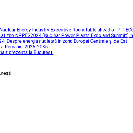
Nuclear Energy Industry Executive Roundtable ahead of P-TEC
n at the NPPES2024 (Nuclear Power Plants Expo and Summit) in
Despre energia nucleară în zona Europei Centrale și de Est
că a României 2025-2035
alt prezentă la București
urești