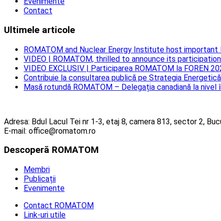
Evenimente
Contact
Ultimele articole
ROMATOM and Nuclear Energy Institute host important 
VIDEO | ROMATOM, thrilled to announce its participatio
VIDEO EXCLUSIV | Participarea ROMATOM la FOREN 2024: 
Contribuie la consultarea publică pe Strategia Energeti
Masă rotundă ROMATOM – Delegația canadiană la nivel în
Adresa: Bdul Lacul Tei nr 1-3, etaj 8, camera 813, sector 2, Buc
E-mail: office@romatom.ro
Descoperă ROMATOM
Membri
Publicații
Evenimente
Contact ROMATOM
Link-uri utile