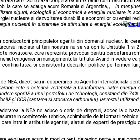
ală care facilitează cooperarea între țările cu infrastructuri a
lob, la care se adauga acum Romania si Argentina,
„… în menținer
utilizare sigură, ecologică și economică a energiei nucleare în s
rgiei nucleare si dezvoltarea durabilă a economiilor cu emisii 
nergia nucleară în sistemele de stimulare a energiei ecologice ș
cu conducatorii principalelor agentii din domeniul nuclear, la 
cursul nuclear al tarii noastre nu se va opri la Unitatile 1 si
roiecte inovatoare, care reprezinta provocari pentru cercetarea r
meniul criogeniei si managementului tritiului. Avand in vedere ca 
, continuitatea si consistenta deciziilor politice pe termen lun
 NEA, direct sau in cooperarea cu Agentia Internationala pentru
carbon este o coloană vertebrală a transformării catre energia 
tindere sporită a unui portofoliu de tehnologii, constand din 74%
silă și CCS (captarea si stocarea carbonului), iar restul utilizand
 aderarea la NEA ne aduce o serie de drepturi, acces la o baza
esfasurate in comitetele tehnice, schimburile de informatii tehnice
 care intra in atributiile agentiei, alaturi de experti de prestig
re evolueaza acum in mod curent, devenind parte a unei comunit