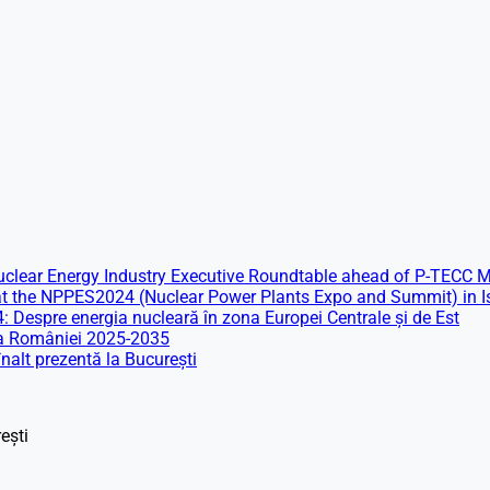
clear Energy Industry Executive Roundtable ahead of P-TECC M
 at the NPPES2024 (Nuclear Power Plants Expo and Summit) in I
espre energia nucleară în zona Europei Centrale și de Est
ă a României 2025-2035
alt prezentă la București
ești