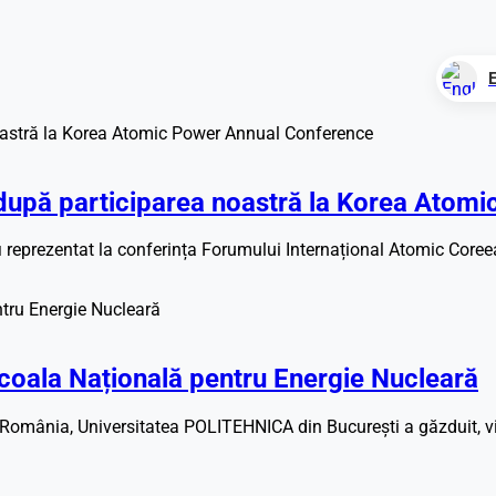
upă participarea noastră la Korea Atom
 reprezentat la conferința Forumului Internațional Atomic Coreea
oala Națională pentru Energie Nucleară
n România, Universitatea POLITEHNICA din București a găzduit, vi