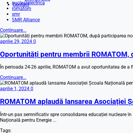
nuclearelectrica
Contact
romatom
smr
SMR Alliance
Continuare...
aprilie 29, 2024
0
Oportunități pentru membrii ROMATOM, d
În perioada 24-26 aprilie, ROMATOM a avut oportunitatea de a fi
Continuare...
aprilie 1, 2024
0
ROMATOM aplaudă lansarea Asociației Șc
Într-un pas semnificativ spre consolidarea educației nucleare î
Națională pentru Energie ...
Tags: