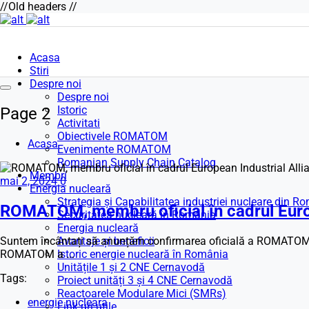
//Old headers //
Acasa
Stiri
Despre noi
Despre noi
Istoric
Page 2
Activitati
Obiectivele ROMATOM
Acasa
Evenimente ROMATOM
Romanian Supply Chain Catalog
Membri
mai 2, 2024
0
Energia nucleară
Strategia și Capabilitatea industriei nucleare din R
ROMATOM, membru oficial în cadrul Euro
Securitatea nucleară în România
Energia nucleară
Suntem încântați să anunțăm confirmarea oficială a ROMATOM c
Avantaje și beneficii
ROMATOM a ...
Istoric energie nucleară în România
Unitățile 1 și 2 CNE Cernavodă
Tags:
Proiect unități 3 și 4 CNE Cernavodă
Reactoarele Modulare Mici (SMRs)
energie nucleara
Link-uri utile