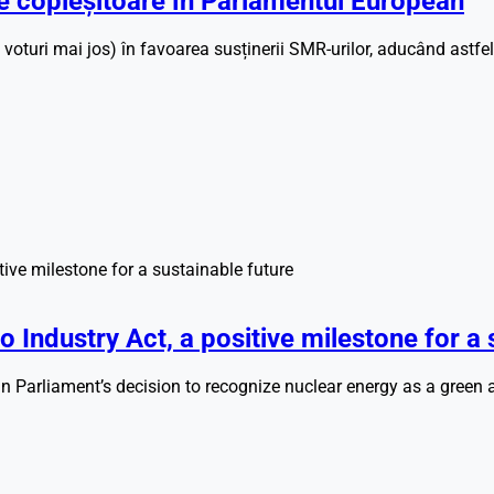
e copleșitoare în Parlamentul European
voturi mai jos) în favoarea susținerii SMR-urilor, aducând astfe
 Industry Act, a positive milestone for a 
iament’s decision to recognize nuclear energy as a green and 