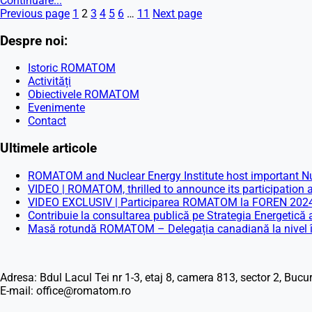
Continuare...
Previous page
1
2
3
4
5
6
…
11
Next page
Despre noi:
Istoric ROMATOM
Activități
Obiectivele ROMATOM
Evenimente
Contact
Ultimele articole
ROMATOM and Nuclear Energy Institute host important Nu
VIDEO | ROMATOM, thrilled to announce its participation
VIDEO EXCLUSIV | Participarea ROMATOM la FOREN 2024: D
Contribuie la consultarea publică pe Strategia Energetic
Masă rotundă ROMATOM – Delegația canadiană la nivel în
Adresa: Bdul Lacul Tei nr 1-3, etaj 8, camera 813, sector 2, Bucur
E-mail: office@romatom.ro