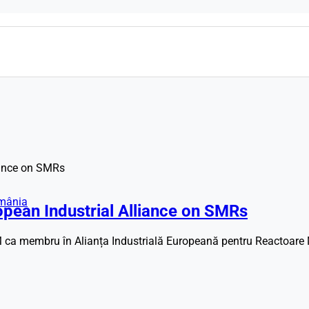
omânia
pean Industrial Alliance on SMRs
a membru în Alianța Industrială Europeană pentru Reactoare M