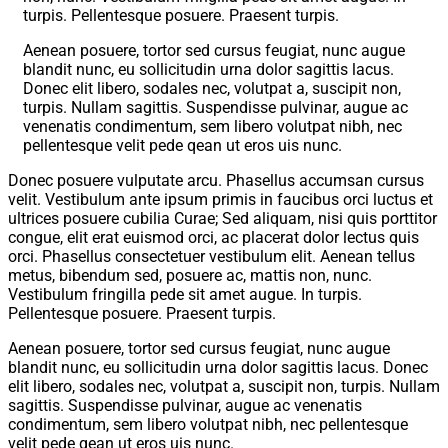
turpis. Pellentesque posuere. Praesent turpis.
Aenean posuere, tortor sed cursus feugiat, nunc augue
blandit nunc, eu sollicitudin urna dolor sagittis lacus.
Donec elit libero, sodales nec, volutpat a, suscipit non,
turpis. Nullam sagittis. Suspendisse pulvinar, augue ac
venenatis condimentum, sem libero volutpat nibh, nec
pellentesque velit pede qean ut eros uis nunc.
Donec posuere vulputate arcu. Phasellus accumsan cursus
velit. Vestibulum ante ipsum primis in faucibus orci luctus et
ultrices posuere cubilia Curae; Sed aliquam, nisi quis porttitor
congue, elit erat euismod orci, ac placerat dolor lectus quis
orci. Phasellus consectetuer vestibulum elit. Aenean tellus
metus, bibendum sed, posuere ac, mattis non, nunc.
Vestibulum fringilla pede sit amet augue. In turpis.
Pellentesque posuere. Praesent turpis.
Aenean posuere, tortor sed cursus feugiat, nunc augue
blandit nunc, eu sollicitudin urna dolor sagittis lacus. Donec
elit libero, sodales nec, volutpat a, suscipit non, turpis. Nullam
sagittis. Suspendisse pulvinar, augue ac venenatis
condimentum, sem libero volutpat nibh, nec pellentesque
velit pede qean ut eros uis nunc.