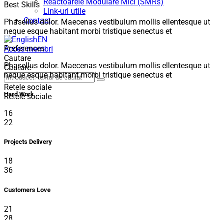
Reactoarele Modulare Mici (SMRs)
Best Skills
Link-uri utile
Contact
Phasellus dolor. Maecenas vestibulum mollis ellentesque ut
neque esque habitant morbi tristique senectus et
EN
Preferences
Acces membri
Cautare
Phasellus dolor. Maecenas vestibulum mollis ellentesque ut
Cautare
neque esque habitant morbi tristique senectus et
Retele sociale
Hard Work
Retele sociale
16
22
Projects Delivery
18
36
Customers Love
21
28