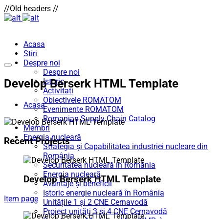
//Old headers //
Acasa
Stiri
Despre noi
Despre noi
Develop Berserk HTML Template
Istoric
Activitati
Obiectivele ROMATOM
Acasa
Evenimente ROMATOM
Romanian Supply Chain Catalog
Membri
Energia nucleară
Recent Projects
Strategia și Capabilitatea industriei nucleare din
România
Securitatea nucleară în România
Energia nucleară
Develop Berserk HTML Template
Avantaje și beneficii
Istoric energie nucleară în România
Item page
Unitățile 1 și 2 CNE Cernavodă
Proiect unități 3 și 4 CNE Cernavodă