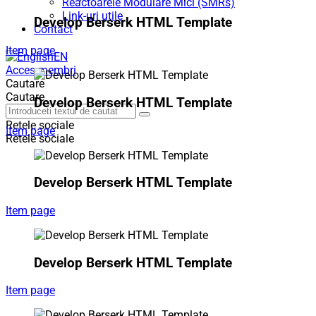
Reactoarele Modulare Mici (SMRs)
Link-uri utile
Develop Berserk HTML Template
Contact
Item page
EN
Acces membri
Cautare
Cautare
Develop Berserk HTML Template
Retele sociale
Item page
Retele sociale
Develop Berserk HTML Template
Item page
Develop Berserk HTML Template
Item page