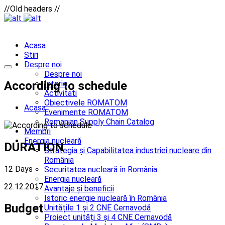
//Old headers //
Acasa
Stiri
Despre noi
Despre noi
According to schedule
Istoric
Activitati
Obiectivele ROMATOM
Acasa
Evenimente ROMATOM
Romanian Supply Chain Catalog
Membri
Energia nucleară
DURATION
Strategia și Capabilitatea industriei nucleare din
România
12 Days
Securitatea nucleară în România
Energia nucleară
22.12.2017
Avantaje și beneficii
Istoric energie nucleară în România
Budget
Unitățile 1 și 2 CNE Cernavodă
Proiect unități 3 și 4 CNE Cernavodă