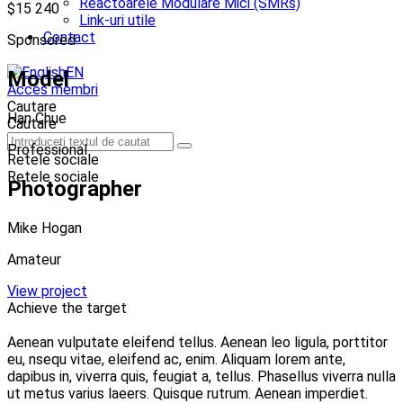
Reactoarele Modulare Mici (SMRs)
$15 240
Link-uri utile
Contact
Sponsored
EN
Model
Acces membri
Cautare
Han Chue
Cautare
Professional
Retele sociale
Retele sociale
Photographer
Mike Hogan
Amateur
View project
Achieve the target
Aenean vulputate eleifend tellus. Aenean leo ligula, porttitor
eu, nsequ vitae, eleifend ac, enim. Aliquam lorem ante,
dapibus in, viverra quis, feugiat a, tellus. Phasellus viverra nulla
ut metus varius laeers. Quisque rutrum. Aenean imperdiet.