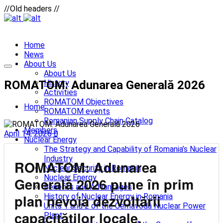
//Old headers //
Home
News
About Us
About Us
ROMATOM: Adunarea Generală 2026
History
Activities
ROMATOM Objectives
Home
ROMATOM events
Romanian Supply Chain Catalog
Members
April 14, 2026
0
Nuclear Energy
The Strategy and Capability of Romania’s Nuclear
Industry
ROMATOM: Adunarea
Nuclear Security in Romania
Nuclear Energy
Generală 2026 pune în prim
Benefits and Advantages
plan nevoia dezvoltării
History of Nuclear Energy in Romania
Units 1 and 2 of the Cernavodă Nuclear Power
capacităților locale,
Plant