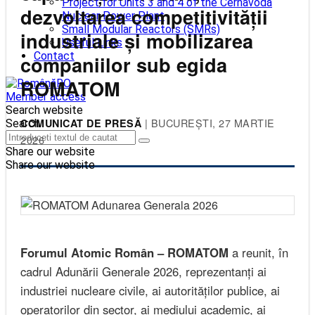
Project for Units 3 and 4 of the Cernavodă
dezvoltarea competitivității
Nuclear Power Plant
Small Modular Reactors (SMRs)
industriale și mobilizarea
Useful Links
Contact
companiilor sub egida
ROMATOM
RO
Member access
Search website
| BUCUREȘTI, 27 MARTIE
COMUNICAT DE PRESĂ
Search
2026
Share our website
Share our website
Forumul Atomic Român – ROMATOM
a reunit, în
cadrul Adunării Generale 2026, reprezentanți ai
industriei nucleare civile, ai autorităților publice, ai
operatorilor din sector, ai mediului academic, ai