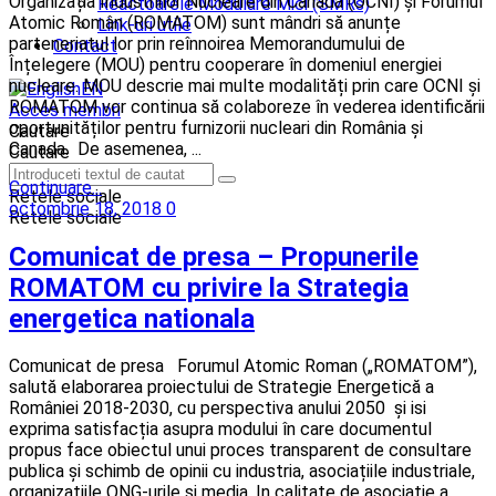
Organizația Industriilor Nucleare din Canada (OCNI) și Forumul
Reactoarele Modulare Mici (SMRs)
Atomic Român (ROMATOM) sunt mândri să anunțe
Link-uri utile
parteneriatul lor prin reînnoirea Memorandumului de
Contact
Înțelegere (MOU) pentru cooperare în domeniul energiei
nucleare. MOU descrie mai multe modalități prin care OCNI și
EN
ROMATOM vor continua să colaboreze în vederea identificării
Acces membri
oportunităților pentru furnizorii nucleari din România și
Cautare
Canada. De asemenea, ...
Cautare
Continuare...
Retele sociale
octombrie 18, 2018
0
Retele sociale
Comunicat de presa – Propunerile
ROMATOM cu privire la Strategia
energetica nationala
Comunicat de presa Forumul Atomic Roman („ROMATOM”),
salută elaborarea proiectului de Strategie Energetică a
României 2018-2030, cu perspectiva anului 2050 și isi
exprima satisfacția asupra modului în care documentul
propus face obiectul unui proces transparent de consultare
publica și schimb de opinii cu industria, asociațiile industriale,
organizațiile ONG-urile și media. In calitate de asociatie a